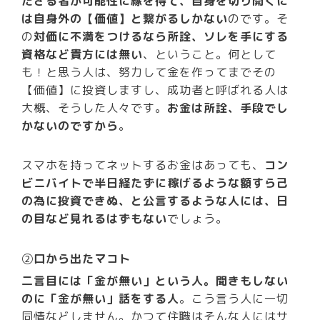
たざる者が可能性に縁を得て、自身を切り開くに
は自身外の【価値】と繋がるしかない
のです。そ
の
対価に不満をつけるなら所詮、ソレを手にする
資格など貴方には無い
、ということ。何として
も！と思う人は、努力して金を作ってまでその
【価値】に投資しますし、成功者と呼ばれる人は
大概、そうした人々です。
お金は所詮、手段でし
かないのですから
。
スマホを持ってネットするお金はあっても、
コン
ビニバイトで半日経たずに稼げるような額すら己
の為に投資できぬ、と公言するような人には、日
の目など見れるはずもない
でしょう。
②
口から出たマコト
二言目には「金が無い」という人。聞きもしない
のに「金が無い」話をする人
。こう言う人に一切
同情などしません。かつて住職はそんな人にはサ