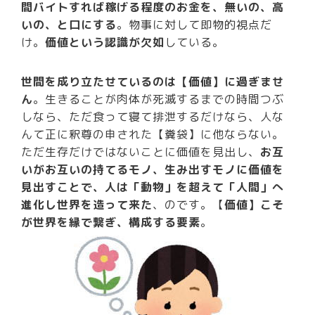
間バイトすれば稼げる程度のお金を、無いの、高
いの、と口にする
。物事に対して即物的視点だ
け。
価値という認識が欠如
している。
世間を成り立たせているのは【価値】に過ぎませ
ん
。生きることが肉体が死滅するまでの時間つぶ
しなら、ただ食って寝て排泄するだけなら、人な
んて正に釈尊の申された【糞袋】に他ならない。
ただ生存だけではないことに価値を見出し、
お互
いがお互いの持てるモノ、生み出すモノに価値を
見出すことで、人は「動物」を超えて「人間」へ
進化し世界を造って来た
、のです。【
価値】こそ
が世界を縁で繋ぎ、構成する要素
。