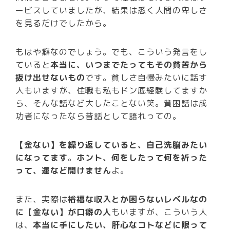
ービスしていましたが、結果は悉く人間の卑しさ
を見るだけでしたから。
もはや癖なのでしょう。でも、こういう発言をし
ていると
本当に、いつまでたってもその貧苦から
抜け出せないもの
です。貧しさ自慢みたいに話す
人もいますが、住職も私もドン底経験してますか
ら、そんな話など大したことない笑。貧困話は成
功者になったなら昔話として語れっての。
【金ない】を繰り返していると、自己洗脳みたい
になってます
。
ホント、何をしたって何を祈った
って、運など開けません
よ。
また、実際は
裕福な収入とか困らないレベルなの
に【金ない】が口癖の人
もいますが、こういう人
は、
本当に手にしたい、肝心なコトなどに限って