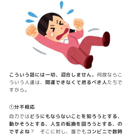
こういう話には一切、迎合しません
。何故ならこ
ういう人達は、
開運できなくて然るべき人
たちで
すから。
①
分不相応
自力では
どうにもならないことを知ろうとする、
動かそうとする、人生の転換を図ろうとする、の
ですよね
？ そこに対し、誰でも
コンビニで数時