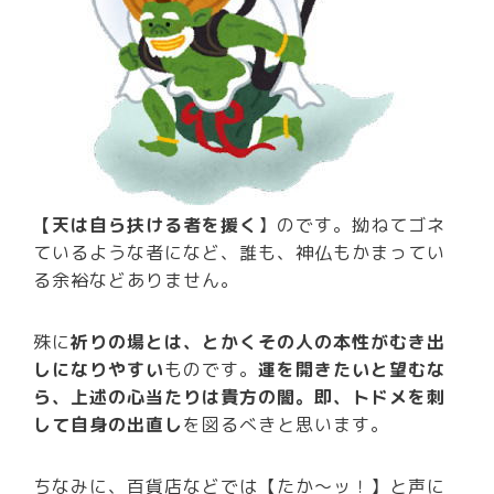
【天は自ら扶ける者を援く
】のです。拗ねてゴネ
ているような者になど、誰も、神仏もかまってい
る余裕などありません。
殊に
祈りの場とは、とかくその人の本性がむき出
しになりやすい
ものです。
運を開きたいと望むな
ら、上述の心当たりは貴方の闇。即、トドメを刺
して自身の出直し
を図るべきと思います。
ちなみに、百貨店などでは【たか～ッ！】と声に