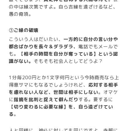
の中は縁次第ですよ。自ら吉縁を遠ざけるなど、
愚の骨頂。
③
ご縁の破壊
こういう人はだいたい、
一方的に自分の言い分や
都合ばかりを長々＆ダラダラ、
電話でもメールで
も。【
相手の時間を自分が奪っている】という認
識がない。
そもそも社会人としてどうよ？
1分毎200円とか1文字何円という今時商売なら上
得意サマにもなるでしょうけれど、
応対する相手
を慮れない人など、世間は相手にしない
。オマケ
に
指摘を批判と捉えて僻んだり
する。要するに
【
切り変わるに必要な縁】を、自ら遠ざけてい
る
。
人と同様に、神仏に対しても同じですよ。寺報に