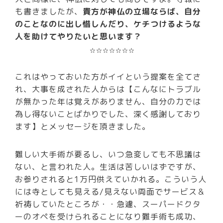
も書きましたが、
貴方が神仏の立場ならば、自分
のことなのに出し惜しんだり、ケチつけるような
人を助けてやりたいと思います？
☆☆☆☆☆☆☆
これはやっておいた方がイイという提案を全てさ
れ、大事を成された人からは【こんなにトラブル
が無かった年は覚えがありません、自分の力では
為し得ないことばかりでした、深く感謝しており
ます】とメッセージを頂きました。
難しい大手術が要るし、いつ急変しても不思議は
ない、と言われた人。生活は苦しいはずですが、
お参りされると1万円供えていかれる。こういう人
には寺としても見える/見えない両面でサービス＆
祈祷していたところが・・急遽、スーパードクタ
ーのオペを受けられることになり難手術も成功、