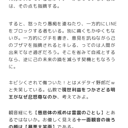
は、その点も指摘する。
すると、怒ったり愚痴を連ねたり、一方的にLINE
をブロックする者もいる。別に痛くもかゆくもな
いが。一方的にグチを書き、意見を訊ねながら己
のブザマを指摘されるとキレる、ってのは人間が
出来てなさ過ぎだろう。そこを省みて自戒とする
なら、逆に己の未来の損を減らす契機ともなろう
に。
キビシくされて傷ついた！とはメデタイ野郎だｗ
と失笑している。仏教で
現世利益をつかさどる明
王がなぜ忿怒尊なのか
、考えてみよ。
観音経にも【
慈悲体の戒めは雷震のごとし
】とあ
るではないか。お優しく見える
十一面観音の後ろ
の顔は【暴悪大笑面
】である。