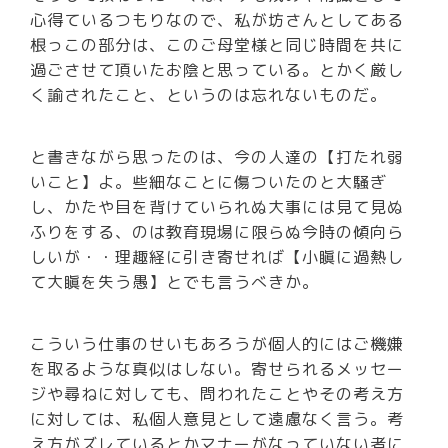
心得ているつもりなので、私が坊さんとしてある
根っこの部分は、このご母堂様と同じ時間を共に
過ごさせて頂いたお陰と思っている。とかく厳し
く諭されたこと、というのは忘れないものだ。
と書きながら思ったのは、今の人達の【打たれ弱
いこと】よ。些細なことに傷ついたのと大騒ぎ
し、かたや目を背けていられぬ大事には見て見ぬ
ふりをする、のは教育現場に限らぬ今時の傾向ら
しいが・・理趣経に引き寄せれば【小瞋に過熱し
て大瞋を失う愚】とでも言うべきか。
こういう仕事のせいもあろうが個人的にはご機嫌
を取るような真似はしない。寄せられるメッセー
ジや尋ねに対しても、問われたことやその考え方
に対しては、私個人意見として遠慮なく言う。考
え方がズレているとかマナーがなっていない者に