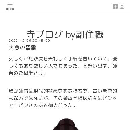
google-site-verification: google03647e12badb45de.html
寺ブログ by副住職
2022-12-29 20:45:00
大悲の雷震
久しくご無沙汰を失礼して手紙を書いていて、優
しくもあり厳しい人でもあった、と想い出す、師
僧のご母堂さま。
我が師僧は現代的な感覚をお持ちで、古い老僧的
な御方ではないが、その御母堂様は折々にビシッ
とキビシさのある御人だった。