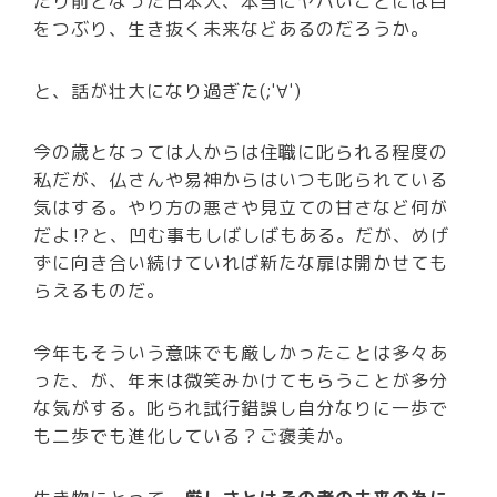
たり前となった日本人、本当にヤバいことには目
をつぶり、生き抜く未来などあるのだろうか。
と、話が壮大になり過ぎた(;'∀')
今の歳となっては人からは住職に叱られる程度の
私だが、仏さんや易神からはいつも叱られている
気はする。やり方の悪さや見立ての甘さなど何が
だよ⁉と、凹む事もしばしばもある。だが、めげ
ずに向き合い続けていれば新たな扉は開かせても
らえるものだ。
今年もそういう意味でも厳しかったことは多々あ
った、が、年末は微笑みかけてもらうことが多分
な気がする。叱られ試行錯誤し自分なりに一歩で
も二歩でも進化している？ご褒美か。