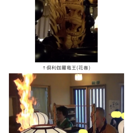
↑倶利伽羅竜王(花巻)