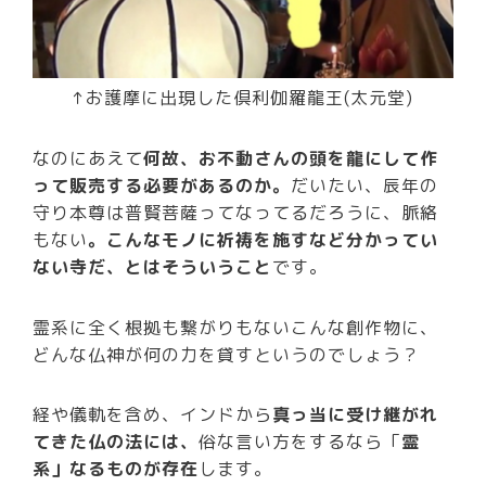
↑お護摩に出現した倶利伽羅龍王(太元堂)
なのにあえて
何故、お不動さんの頭を龍にして作
って販売する必要があるのか。
だいたい、辰年の
守り本尊は普賢菩薩ってなってるだろうに、脈絡
もない
。こんなモノに祈祷を施すなど分かってい
ない寺だ、とはそういうこと
です。
霊系に全く根拠も繋がりもないこんな創作物に、
どんな仏神が何の力を貸すというのでしょう？
経や儀軌を含め、インドから
真っ当に受け継がれ
てきた仏の法には、
俗な言い方をするなら「
霊
系」なるものが存在
します。