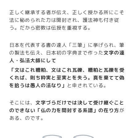
正しく継承する者が伝え、正しく授かる所にこそ
法に秘められた力は開封され、護法神も付き従
う。だから密教は伝授を重視する。
日本を代表する書の達人「三筆」に挙げられ、筆
の製法も伝え、日本初の字典まで作った
文字の達
人・弘法大師にして
「文はこれ糟粕、文はこれ瓦礫、糟粕と瓦礫を受
くれば、則ち粋実と至実とを失う。真を棄てて偽
を拾うは愚人の法なり」
と申されている。
そこには、
文字づらだけでは決して受け継ぐこと
のできない「仏の力を開封する系譜」の在り方
が
ある、のです。