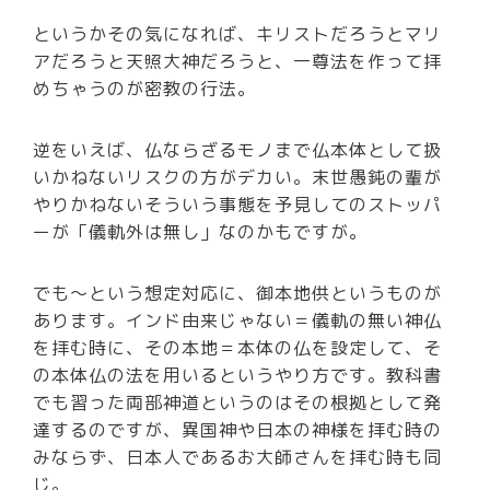
というかその気になれば、キリストだろうとマリ
アだろうと天照大神だろうと、一尊法を作って拝
めちゃうのが密教の行法。
逆をいえば、仏ならざるモノまで仏本体として扱
いかねないリスクの方がデカい。末世愚鈍の輩が
やりかねないそういう事態を予見してのストッパ
ーが「儀軌外は無し」なのかもですが。
でも～という想定対応に、御本地供というものが
あります。インド由来じゃない＝儀軌の無い神仏
を拝む時に、その本地＝本体の仏を設定して、そ
の本体仏の法を用いるというやり方です。教科書
でも習った両部神道というのはその根拠として発
達するのですが、異国神や日本の神様を拝む時の
みならず、日本人であるお大師さんを拝む時も同
じ。