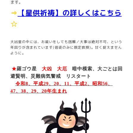
ます。
⇒
【星供祈祷】の詳しくはこちら
☆
大凶星の中には、お祓いをしても困難／大事は絶対不可、という
年回りが含まれています(信徒のみに限定教授)。甘く捉えません
ように。
★
羅ゴウ星
大凶 大厄
暗中模索、大ごとは回
避賢明、災難病気警戒 リスタート
令和8
、平成
29
、20、11、平成2、昭和
56
、
47
、
38
、
29
、20年生まれ