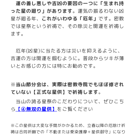
運の善し悪しや吉凶の要因の一つに「生まれ持
った星の廻り」があります
。運気の振るわない凶
星が廻る年、
これがいわゆる「厄年」
です。密教
では星祭という祈祷で、その除災と開運を祈祷し
ます。
厄年(凶星)に当たる方は災いを抑えるように、
吉運の方は開運を掴むように。普段からツキが薄
いとお感じの方には特にお勧めです。
※
当山節分会は、実際は密教寺院でもほぼ修され
ていない【正式な星供】で祈祷します
。
当山の誇る星祭のこだわりについて、ぜひこち
ら
【④無双の星供】
をご覧ください
※この星供は大変な手間がかかるため、立春以降の厄除け祈
祷は合同祈願での「不動または愛染護摩＋星供御守」になり