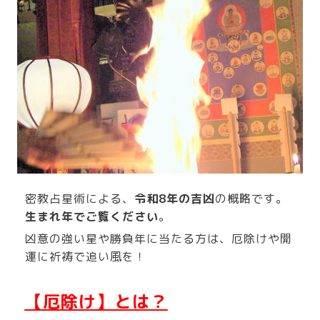
密教占星術による、
令和8年の吉凶
の概略です。
生まれ年でご覧ください
。
凶意の強い星や勝負年に当たる方は、厄除けや開
運に祈祷で追い風を！
【厄除け】とは？