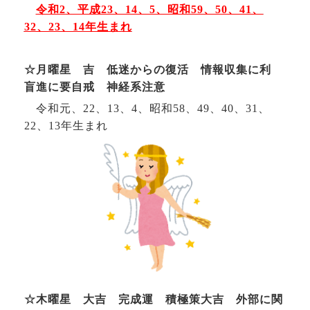
令和2
、平成23、14、5、昭和
59
、50、41、
32、23、14
年生まれ
☆月曜星 吉 低迷からの復活 情報収集に利
盲進に要自戒 神経系注意
令和元、22、13、4、昭和58、
49
、40、31、
22
、13
年生まれ
☆木曜星 大吉 完成運 積極策大吉 外部に関