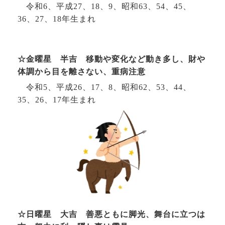
令和6、平成27、
18
、9、昭和63、54、
45
、
36
、
27、18年
生まれ
☆金曜星 半吉 移動や変化など動き多し、財や
体調から目を離さない、重病注意
令和5、平成
26
、
17
、8、昭和62、53、44、
35
、
26、17年
生まれ
☆日曜星 大吉 善悪ともに脚光、舞台に立つは