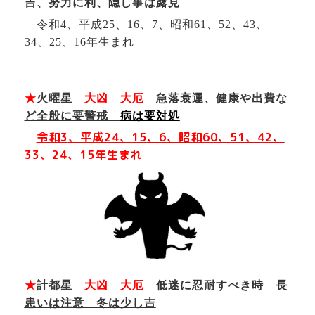
吉、努力に利、隠し事は露見
令和4、平成
25
、
16
、7、昭和61、52、43、
34、
25
、
16年
生まれ
★
火曜星
大凶 大厄
急落衰運、健康や出費な
ど全般に要警戒
病は要対処
令和3
、平成24、
15
、6、昭和60、51、42、
33、24、
15年
生まれ
★
計都星
大凶 大厄
低迷に忍耐すべき時 長
患いは注意 冬は少し吉