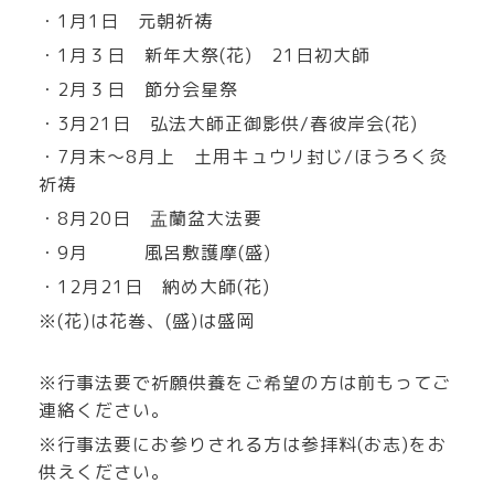
・1月1日 元朝祈祷
・1月３日 新年大祭
(花)
21日初大師
・2月３日 節分会星祭
・3月21日 弘法大師正御影供/春彼岸会
(花)
・7月末～8月上 土用キュウリ封じ/ほうろく灸
祈祷
・8月20日 盂蘭盆大法要
・9月 風呂敷護摩(盛)
・12月21日 納め大師(花)
※(花)は花巻、(盛)は盛岡
※行事法要で祈願供養をご希望の方は前もってご
連絡ください。
※行事法要にお参りされる方は参拝料(お志)をお
供えください。