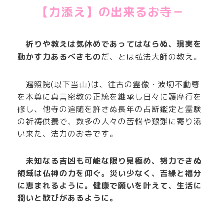
【力添え】の出来るお寺－
祈りや教えは気休めであってはならぬ、現実を
動かす力あるべきもの
だ、とは弘法大師の教え。
遍照院(以下当山)は、往古の霊像・波切不動尊
を本尊に真言密教の正統を継承し日々に護摩行を
修し、他寺の追随を許さぬ長年の占断鑑定と霊験
の祈祷供養で、
数多の人々の苦悩や艱難に寄り添
い来た、法力のお寺です。
未知なる吉凶も可能な限り見極め、努力できぬ
領域は仏神の力を仰ぐ。災い少なく、吉縁と福分
に恵まれるように。健康で願いを叶えて、生活に
潤いと歓びがあるように。