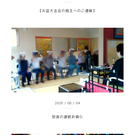
【お盆大法会の施主へのご連絡】
2026
/
08
/
04
怒涛の連続祈祷💦