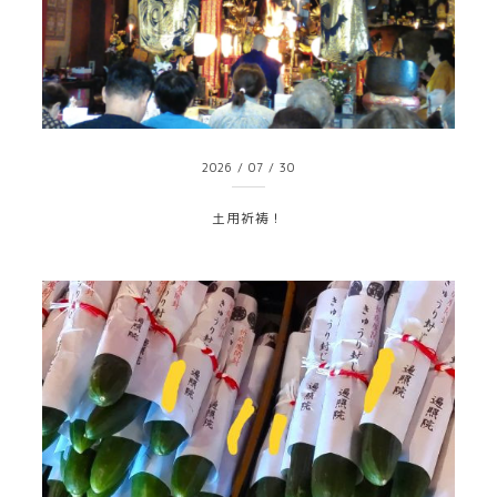
2026
/
07
/
30
土用祈祷！