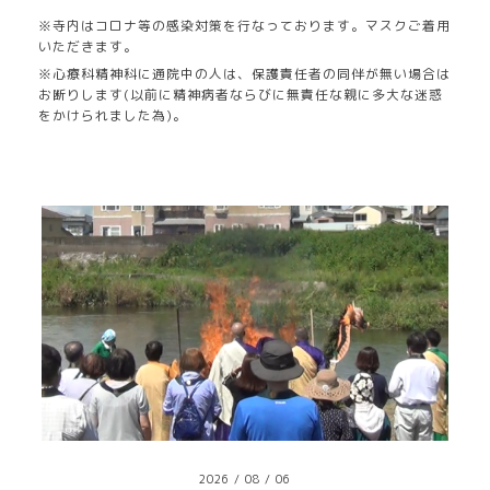
※寺内はコロナ等の感染対策を行なっております。マスクご着用
いただきます。
※心療科精神科に通院中の人は、保護責任者の同伴が無い場合は
お断りします(以前に精神病者ならびに無責任な親に多大な迷惑
をかけられました為)。
2026
/
08
/
06