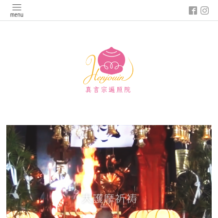
google-site-verification: google03647e12badb45de.html
大護摩祈祷