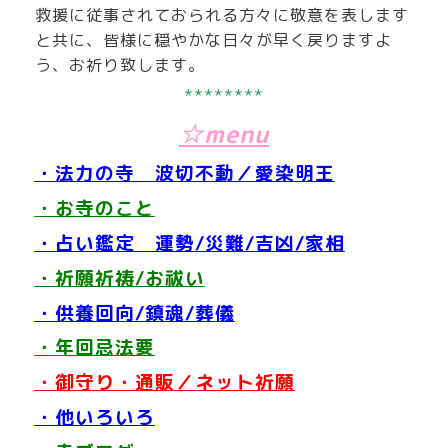
救援に従事されておられる方々に敬意を表します
と共に、皆様に穏やかな日々が早く戻りますよ
う、お祈り致します。
********
☆menu
・法力の寺 波切不動／愛染明王
・お寺のこと
・占い鑑定 運勢/災難/吉凶/家相
・祈願祈祷/お祓い
・供養回向/鎮魂/葬儀
・年回忌法要
・御守り・通販／ネット祈願
・他いろいろ