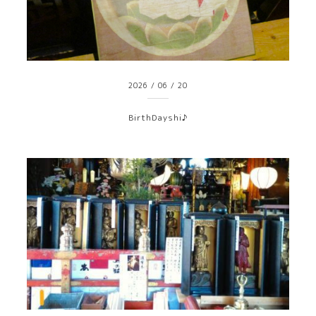
2026
/
06
/
20
BirthDayshi♪