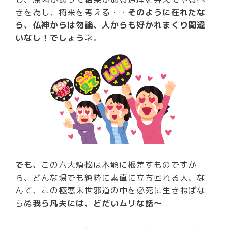
きを為し、将来を考える・・
そのように在れたな
ら、仏神からは勿論、人からも好かれまくり間違
いなし！でしょう
ネ。
でも、
この六大煩悩は本能に根差すものですか
ら、どんな場でも純粋に素直に立ち回れる人、な
んて、この極悪末世邪道の中を必死に生きねばな
らぬ
我ら凡夫には、どだいムリな話～