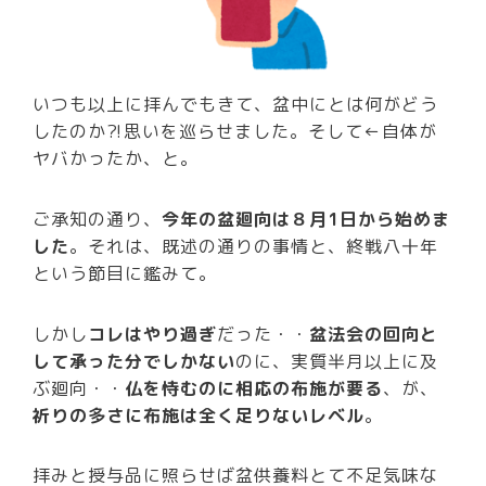
いつも以上に拝んでもきて、盆中にとは何がどう
したのか⁈思いを巡らせました。そして←自体が
ヤバかったか、と。
ご承知の通り、
今年の盆廻向は８月1日から始めま
した
。それは、既述の通りの事情と、終戦八十年
という節目に鑑みて。
しかし
コレはやり過ぎ
だった・・
盆法会の回向と
して承った分でしかない
のに、実質半月以上に及
ぶ廻向・・
仏を恃むのに相応の布施が要る
、が、
祈りの多さに布施は全く足りないレベル
。
拝みと授与品に照らせば盆供養料とて不足気味な