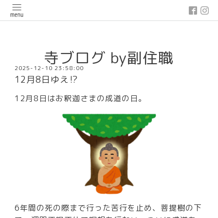
google-site-verification: google03647e12badb45de.html
寺ブログ by副住職
2025-12-10 23:58:00
12月8日ゆえ⁉
12月8日はお釈迦さまの成道の日。
6年間の死の際まで行った苦行を止め、菩提樹の下