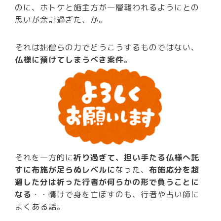
のに、ホトケと施主方が一層報われるようにとの
思いが余計過ぎた、か。
それは拙僧らの力でどうこうするものではない、
仏様に預けてしまうべき案件
。
それを一方的に
祈り過ぎて、担い手たる仏様へ託
すに布施が足らぬレベルに
なった、
布施応分を超
過した分は祈った行者が何らかの形で負うことに
なる
・・情けで身を亡ぼすのも、行者や占い師に
よくある話。