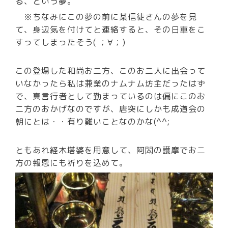
る、という夢。
※ちなみにこの夢の前に某信徒さんの夢を見
て、身辺気を付けてと連絡すると、その日車をこ
すってしまったそう( ；∀；)
この登場した和尚お二方、このお二人に出会って
いなかったら私は兼業のナムナム坊主だったはず
で、真言行者として勤まっているのは偏にこのお
二方のおかげなのですが、唐突にしかも成道会の
朝にとは・・有り難いことなのかな(^^;
ともあれ経木塔婆を用意して、阿閦の護摩でお二
方の報恩にも祈りを込めて。