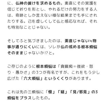
に、
仏神の援けを求めるもの
。素直にその冥護を
信じて祈りを形とし、やれるだけの努力をする人
は、奇跡としか言えない様な結果までも手にされ
たりする。己を虚しくして仏と感応なれば、それ
も特別なことじゃない。
そしてふと気づきましたのは、
素直じゃない≒物
事が通りにくい
には、ソレが
仏の戒める根本煩悩
そのまま
じゃないか⁉と。
ご存じのように
根本煩悩は
「貪瞋痴＝強欲・怒
り・愚かさ」の3つが有名ですが、これをもう少し
広げた「
六大煩悩」というくくり
があります。
これは先の三煩悩に「
慢」「疑」「見/邪見」の3
煩悩をプラス
したもの。