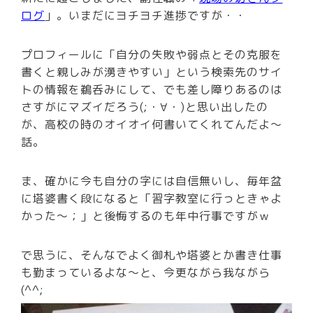
ログ
」。いまだにヨチヨチ進捗ですが・・
プロフィールに「自分の失敗や弱点とその克服を
書くと親しみが湧きやすい」という検索先のサイ
トの情報を鵜呑みにして、でも差し障りあるのは
さすがにマズイだろう(;・∀・)と思い出したの
が、高校の時のオイオイ何書いてくれてんだよ～
話。
ま、確かに今も自分の字には自信無いし、毎年盆
に塔婆書く段になると「習字教室に行っときゃよ
かった～；」と後悔するのも年中行事ですがｗ
で思うに、そんなでよく御札や塔婆とか書き仕事
も勤まっているよな～と、今更ながら我ながら
(^^;