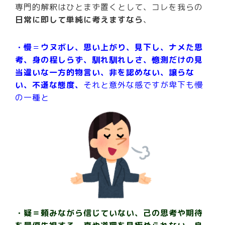
専門的解釈はひとまず置くとして、コレを我らの
日常に即して単純に考えますなら
、
・慢
＝
ウヌボレ、思い上がり、見下し、ナメた思
考、身の程しらず、馴れ馴れしさ、憶測だけの見
当違いな一方的物言い、非を認めない、譲らな
い、不遜な態度、
それと意外な感ですが卑下も慢
の一種と
・疑＝頼みながら信じていない、己の思考や期待