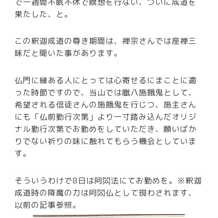
で一週間不眠不休で瞑想を行ない、ついに成道を
果たした、と。
この釈迦成道の尊き期間は、禅宗さんでは座禅三
昧だと聞いた事があります。
仏門に縁ある人にとっては心寄せるにまことに適
った時節ですので、当山では臘八施餓鬼として、
希望される信徒さんの施餓鬼を行じつ、施主さん
にも「仏前勤行次第」より一寸踏み込んだオリジ
ナル勤行次第でお勤めをしていただき、願いばか
りでない祈りの味に触れてもらう機会としていま
す。
そういうわけで8日は阿閦法にてお勤めを。※釈迦
成道時の降魔の力は阿閦仏として現わされます、
以前の記事参照。