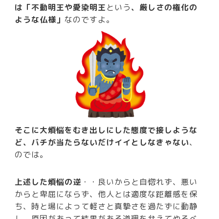
は「不動明王や愛染明王
という
、厳しさの権化の
ような仏様」
なのですよ。
そこに大煩悩をむき出しにした態度で接しような
ど、バチが当たらないだけイイとしなきゃない
、
のでは。
上述した煩悩の逆
・・良いからと自惚れず、悪い
からと卑屈にならず、他人とは適度な距離感を保
ち、時と場によって軽さと真摯さを過たずに動静
し、原因があって結果がある道理を弁えてやるべ