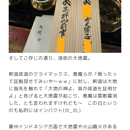
そしてご存じの通り、深夜の大地震。
釈迦成道のクライマックス、悪魔らが「悟ったっ
て証拠見せてみいや～ｗｗ」に対し、釈迦は大地
に指先を触れて「大地の神よ、我が成道を証明せ
よ」と告げると大地震が起こり、悪魔は雲散霧消
した、とも言われますけれども～ この日という
のも私的にはインパクト(◎_◎;)
豪州インドネシア方面で大地震や火山噴火がある