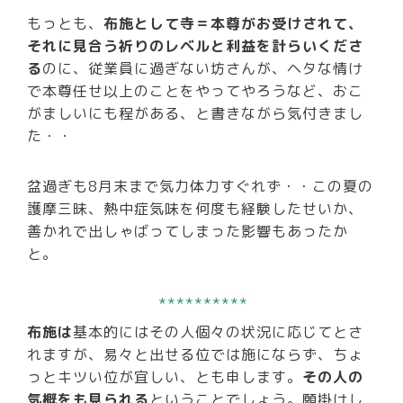
もっとも、
布施として寺＝本尊がお受けされて、
それに見合う祈りのレベルと利益を計らいくださ
る
のに、従業員に過ぎない坊さんが、ヘタな情け
で本尊任せ以上のことをやってやろうなど、おこ
がましいにも程がある、と書きながら気付きまし
た・・
盆過ぎも8月末まで気力体力すぐれず・・この夏の
護摩三昧、熱中症気味を何度も経験したせいか、
善かれで出しゃばってしまった影響もあったか
と。
**********
布施は
基本的にはその人個々の状況に応じてとさ
れますが、易々と出せる位では施にならず、ちょ
っとキツい位が宜しい、とも申します。
その人の
気概をも見られる
ということでしょう。願掛けし