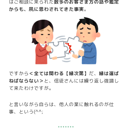
はご相談に来られた
数多のお客さま方の話や鑑定
からも、夙に思わされてきた事実
。
ですから
＜全ては関わる【縁次第】
だ、
縁は選ば
ねばならない＞
と、信徒さんには繰り返し強調し
て来たわけですが。
と言いながら自らは、他人の業に触れるのが仕
事、という(^^;
*******