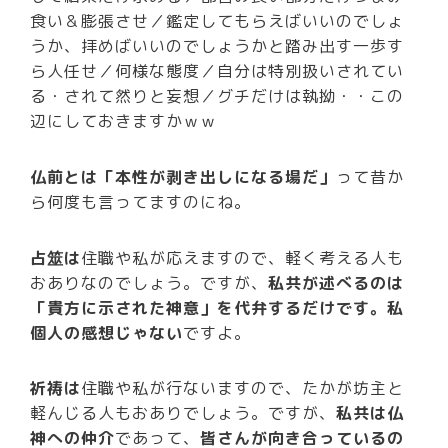
食い＆膨張させ／鑑定してもらえばいいのでしょ
うか、拝めばいいのでしょうかと踏み出す一歩す
ら人任せ／何様な態度／自分は特別扱いされてい
る・されて然りと妄想／グチだけは執拗・・この
辺にしておきますかｗｗ
仏前とは「本性が剥き出しになる場だ」
って昔か
ら何度も言ってますのにね。
占筮は
住職や私が応えますので、軽く考える人も
おありなのでしょう。ですが、
私共が述べるのは
「貴方に示された神意」を代弁するだけです。私
個人の感想じゃない
ですよ。
祈祷は
住職や私が行ないますので、たかが坊主と
軽んじる人もおありでしょう。ですが、
私共は仏
神への仲介
であって、
皆さんが向き合っているの