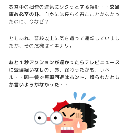
お盆中の拙僧の運気にゾクっとする得卦・・
交通
事故必至の卦
。自身には長らく得たことがなかっ
たのに、今なぜ？
ともあれ、普段以上に気を遣って運転していまし
たが、その危機はイキナリ。
あと１秒アクションが遅かったらテレビニュース
に登場疑いなし
の、あ、終わったかも、レベ
ル・・
間一髪で無事回避はホント、護られたとし
か言いようがなかった
・・