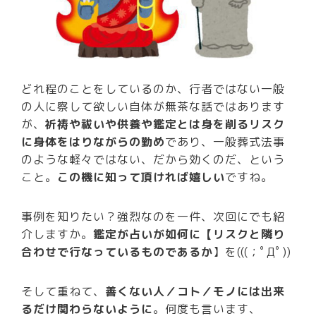
どれ程のことをしているのか、行者ではない一般
の人に察して欲しい自体が無茶な話ではあります
が、
祈祷や祓いや供養や鑑定とは身を削るリスク
に身体をはりながらの勤め
であり、一般葬式法事
のような軽々ではない、だから効くのだ、という
こと。
この機に知って頂ければ嬉しい
ですね。
事例を知りたい？強烈なのを一件、次回にでも紹
介しますか。
鑑定が占いが如何に【リスクと隣り
合わせで行なっているものであるか
】を
(((；ﾟДﾟ))
そして重ねて、
善くない人／コト／モノには出来
るだけ関わらないように
。何度も言います、