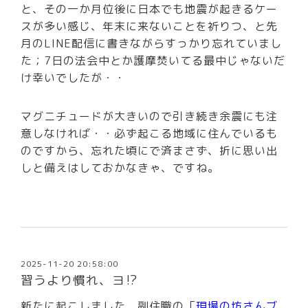
と、その一か月位後に日本でも地震が起きるケー
スが多い感じ、年末に来ないことを祈りつ、と先
月のLINE配信に書きながらすっかり忘れていまし
た；7日の法会中とか護摩焚いてる最中じゃないだ
け幸いでしたが・・
マグニチュードが大きいので引き続き余震にも注
意しなければ・・必ず起こる地域に住んでいるも
のですから、忘れた頃にで済まさず、折に思い出
しと備えはしておかなきゃ、ですね。
2025-11-20 20:58:00
習うより慣れ、ヨ⁉
新たに起こしました、副住職の「
現場の坊さんブ