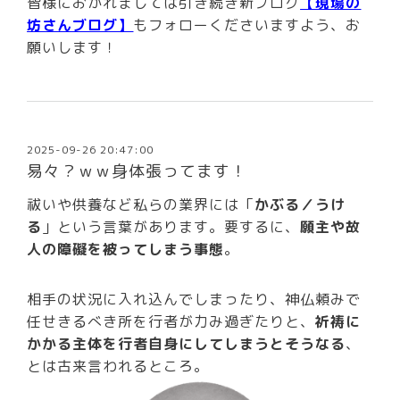
皆様におかれましては引き続き新ブログ
【現場の
坊さんブログ】
もフォローくださいますよう、お
願いします！
2025-09-26 20:47:00
易々？ｗｗ身体張ってます！
祓いや供養など私らの業界には「
かぶる／うけ
る
」という言葉があります。要するに、
願主や故
人の障礙を被ってしまう事態
。
相手の状況に入れ込んでしまったり、神仏頼みで
任せきるべき所を行者が力み過ぎたりと、
祈祷に
かかる主体を行者自身にしてしまうとそうなる
、
とは古来言われるところ。