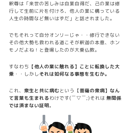
釈尊は「来世の苦しみは自業自得だ、己の業は修
行して生前に片を付けろ、他人の業に構っている
人生の時間など無いはずだ」と話されました。
でもそれって自分オンリーじゃ・・修行できない
その他大勢も救われる道こそが釈迦の本意、ホン
モノだよね！と登場したのが大乗仏教。
すなわち
【他人の業に触れる】ことに転換した大
乗
・・しかし
それは如何なる事態を生むか。
これ、
衆生と共に病む
という【
菩薩の衆病】なん
て言葉も生まれる
わけです(￣▽￣;)それは
無関係
では済まない証明
。