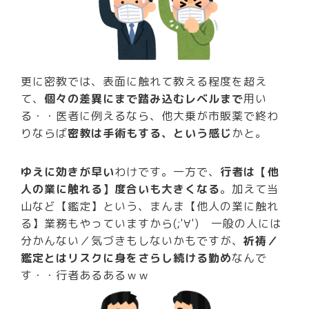
更に密教では、表面に触れて教える程度を超え
て、
個々の差異にまで踏み込むレベルまで
用い
る・・医者に例えるなら、他大乗が市販薬で終わ
りならば
密教は手術もする、という感じ
かと。
ゆえに効きが早い
わけです。一方で、
行者は【他
人の業に触れる】度合いも大きくなる
。加えて当
山など【鑑定】という、まんま【他人の業に触れ
る】業務もやっていますから(;'∀') 一般の人には
分かんない／気づきもしないかもですが、
祈祷／
鑑定とはリスクに身をさらし続ける勤め
なんで
す・・行者あるあるｗｗ