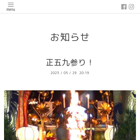
google-site-verification: google03647e12badb45de.html
お知らせ
正五九参り！
2023
/
05
/
29 20:19