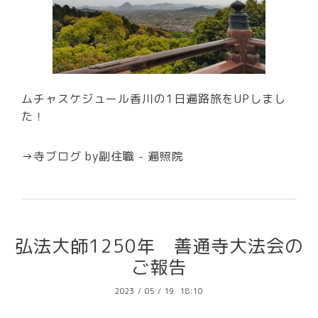
ムチャスケジュール香川の1日遍路旅をUPしまし
た！
→
寺ブログ by副住職 - 遍照院
弘法大師1250年 善通寺大法会の
ご報告
2023
/
05
/
19 18:10