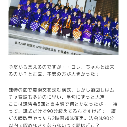
今だから言えるのですが・・コレ、ちゃんと出来
るのか？と正直、不安の方が大きかった；
独特の節で慶讃文を読む講式、しかし節回しはム
チャ変調も多いのに早い、挙句にずっと大声・・
ここは講習会3回と自主練で何とかなったが・・待
って、講式だけで90分超えてるんですけど； 讃
だの唄散華やったら2時間超は確実。法会は90分
以内に収めなきゃならないって話はどこ？