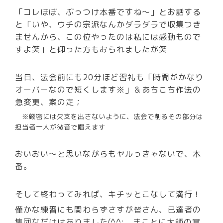
「コレほぼ、ぶっつけ本番ですね～」とお話する
と「いや、ウチの宗派なんかダラダラで収集つき
ませんから、この位やったのは私には感動もので
すよ笑」と仰った方もおられましたが笑
当日、法会前にも20分ほど習礼も「時間がかなり
オーバーなので短くします※」＆あちこち作法の
急変更、案の定；
※厳密には欠支を出さないように、法会で削るその部分は
担当者一人が微音で唱えます
おいおい～と思いながらもヤルっきゃないで、本
番。
そして終わってみれば、キチッとこなして満行！
僅かな練習にも関わらずさすが皆さん、已達者の
集団なだけはありました(^^; まことに大師の冥