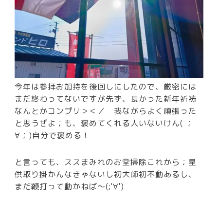
今年は参拝お加持を後回しにしたので、厳密には
まだ終わってないですが先ず、長かった新年祈祷
なんとかコンプリ＞＜／ 我ながらよく頑張った
と思うぜよ；も、褒めてくれる人いないけん( ；
∀；)自分で褒める！
と言っても、ススまみれのお堂掃除これから；星
供取り掛かんなきゃないし初大師初不動あるし、
まだ鞭打って動かねば～(;'∀')