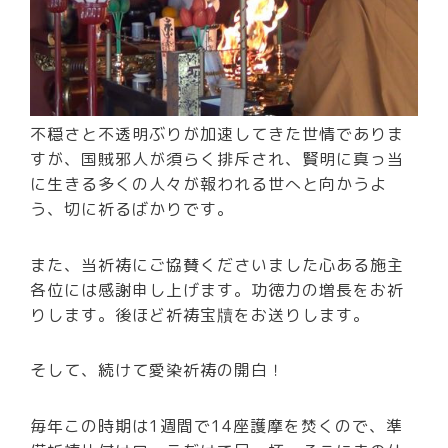
不穏さと不透明ぶりが加速してきた世情でありま
すが、国賊邪人が須らく排斥され、賢明に真っ当
に生きる多くの人々が報われる世へと向かうよ
う、切に祈るばかりです。
また、当祈祷にご協賛くださいました心ある施主
各位には感謝申し上げます。功徳力の増長をお祈
りします。後ほど祈祷宝牘をお送りします。
そして、続けて愛染祈祷の開白！
毎年この時期は1週間で14座護摩を焚くので、準