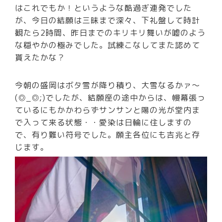
はこれでもか！というような酷過ぎ連発でした
が、今日の結願は三昧まで深々、下礼盤して時計
観たら2時間、昨日までのキリキリ舞いが嘘のよう
な穏やかの極みでした。試練こなしてまた認めて
貰えたかな？
今朝の盛岡はボタ雪が降り積り、大雪なるかァ～
(◎_◎;)でしたが、結願座の途中からは、幔幕張っ
ているにもかかわらずサンサンと陽の光が堂内ま
で入って来る状態・・愛染は日輪に住しますの
で、有り難い符号でした。願主各位にも吉兆と存
じます。