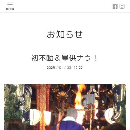
google-site-verification: google03647e12badb45de.html
お知らせ
初不動＆星供ナウ！
2025
/
01
/
28 19:22