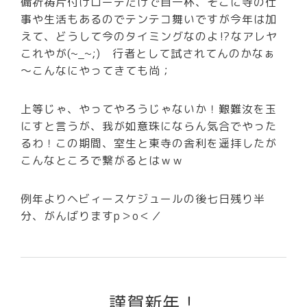
備祈祷片付けローテだけで目一杯、そこに寺の仕
事や生活もあるのでテンテコ舞いですが今年は加
えて、どうして今のタイミングなのよ⁉なアレヤ
これやが(~_~;) 行者として試されてんのかなぁ
～こんなにやってきても尚；
上等じゃ、やってやろうじゃないか！艱難汝を玉
にすと言うが、我が如意珠にならん気合でやった
るわ！この期間、室生と東寺の舎利を遥拝したが
こんなところで繋がるとはｗｗ
例年よりヘビィースケジュールの後七日残り半
分、がんばりますp＞o＜／
謹賀新年！