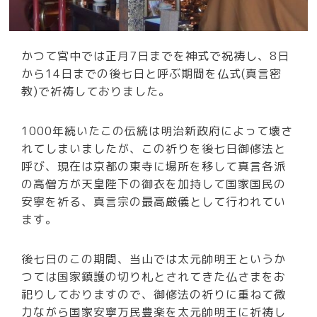
かつて宮中では正月7日までを神式で祝祷し、8日
から14日までの後七日と呼ぶ期間を仏式(真言密
教)で祈祷しておりました。
1000年続いたこの伝統は明治新政府によって壊さ
れてしまいましたが、この祈りを後七日御修法と
呼び、現在は京都の東寺に場所を移して真言各派
の高僧方が天皇陛下の御衣を加持して国家国民の
安寧を祈る、真言宗の最高厳儀として行われてい
ます。
後七日のこの期間、当山では太元帥明王というか
つては国家鎮護の切り札とされてきた仏さまをお
祀りしておりますので、御修法の祈りに重ねて微
力ながら国家安寧万民豊楽を太元帥明王に祈祷し