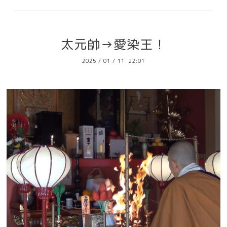
太元帥→愛染王！
2025
/
01
/
11 22:01