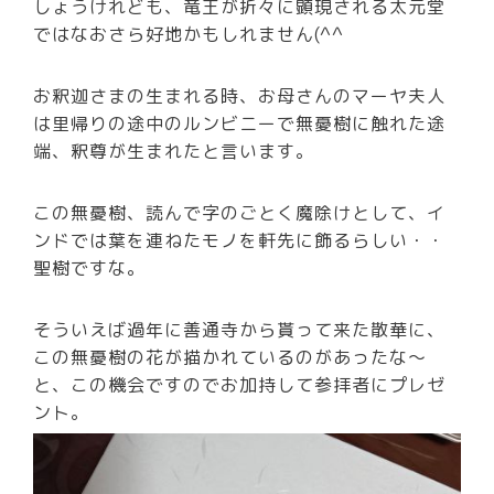
しょうけれども、竜王が折々に顕現される太元堂
ではなおさら好地かもしれません(^^
お釈迦さまの生まれる時、お母さんのマーヤ夫人
は里帰りの途中のルンビニーで無憂樹に触れた途
端、釈尊が生まれたと言います。
この無憂樹、読んで字のごとく魔除けとして、イ
ンドでは葉を連ねたモノを軒先に飾るらしい・・
聖樹ですな。
そういえば過年に善通寺から貰って来た散華に、
この無憂樹の花が描かれているのがあったな～
と、この機会ですのでお加持して参拝者にプレゼ
ント。