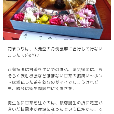
花まつりは、太元堂の月例護摩に合行して行ない
ました＼(^o^)／
ご参拝者は甘茶を注いでの灌仏、法会後には、お
そらく飲む機会などほぼない甘茶の振舞い～ホン
トは灌仏した茶を飲むのがイイでしょうけれど
も、昨今は衛生問題的に別置きを。
誕生仏に甘茶を注ぐのは、釈尊誕生の折に竜王が
注いだ甘露水が産湯になったという伝承から、で