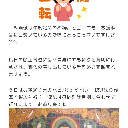
※画像は年度始めの祈祷。と言っても、お護摩
は毎日焚いているので特にどうこうないですけど
(^^;
長日の願主各位にはご自身にても祈りと賢明に行
動され、御仏の差し出している手を逃さず掴まれ
ますよう。
８日はお釈迦さまのハピバ(ｐ´∀`*)ノ 釈迦法の護
摩で報恩を祈り。灌仏は盛岡別院月例に合わせて
行ないます！お参り来てね！