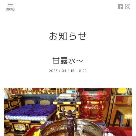
google-site-verification: google03647e12badb45de.html
お知らせ
甘露水～
2025
/
04
/
16 18:29