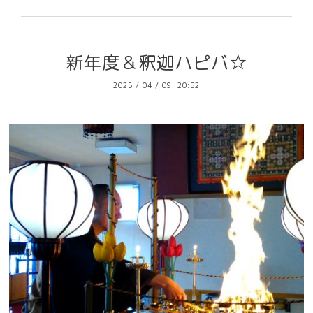
新年度＆釈迦ハピバ☆
2025
/
04
/
09 20:52