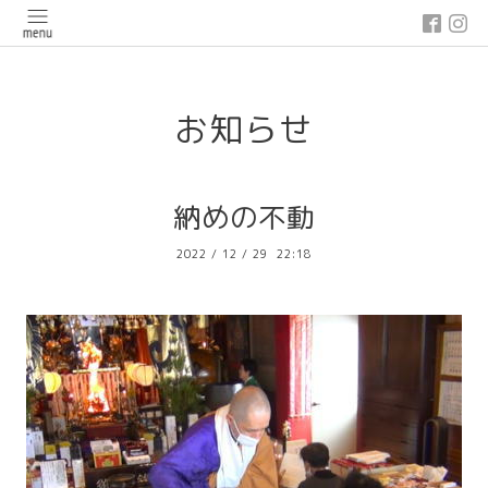
google-site-verification: google03647e12badb45de.html
お知らせ
納めの不動
2022
/
12
/
29 22:18