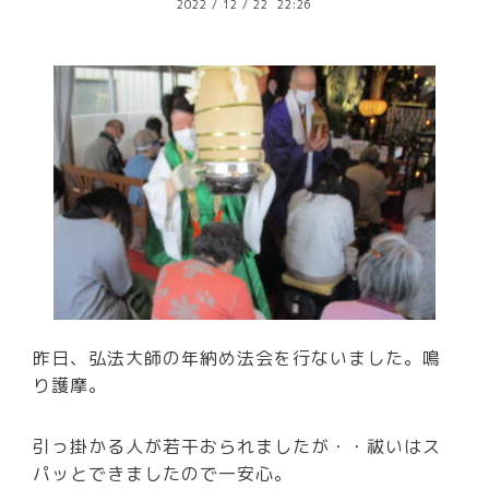
2022
/
12
/
22 22:26
昨日、弘法大師の年納め法会を行ないました。鳴
り護摩。
引っ掛かる人が若干おられましたが・・祓いはス
パッとできましたので一安心。