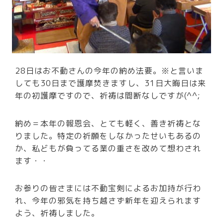
28日はお不動さんの今年の納め法要。※と言いま
しても30日まで護摩焚きますし、31日大晦日は来
年の初護摩ですので、祈祷は間断なしですが(^^;
納め＝本年の報恩会、とても軽く、善き祈祷とな
りました。特定の祈願をしなかったせいもあるの
か、私どもが負ってる業の重さを改めて想わされ
ます・・
お参りの皆さまには不動宝剣によるお加持が行わ
れ、今年の邪気を持ち越さず新年を迎えられます
よう、祈祷しました。