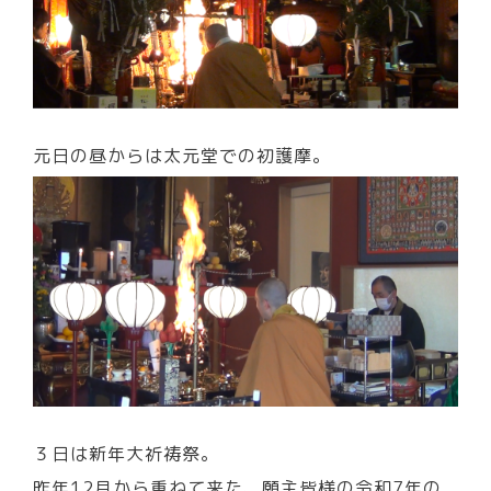
元日の昼からは太元堂での初護摩。
３日は新年大祈祷祭。
昨年12月から重ねて来た、願主皆様の令和7年の