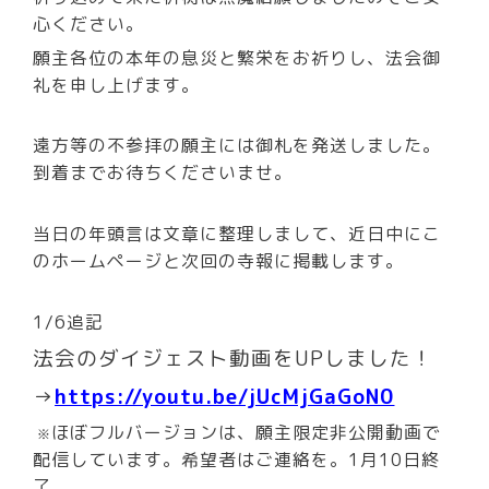
心ください。
願主各位の本年の息災と繁栄をお祈りし、法会御
礼を申し上げます。
遠方等の不参拝の願主には御札を発送しました。
到着までお待ちくださいませ。
当日の年頭言は文章に整理しまして、近日中にこ
のホームページと次回の寺報に掲載します。
1/6追記
法会のダイジェスト動画をUPしました！
→
https://youtu.be/jUcMjGaGoN0
ほぼフルバージョンは、願主限定非公開動画で
※
配信しています。希望者はご連絡を。1月10日終
了。