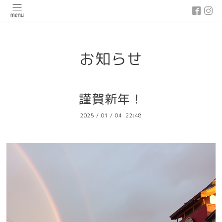
google-site-verification: google03647e12badb45de.html
お知らせ
謹賀新年！
2025
/
01
/
04 22:48