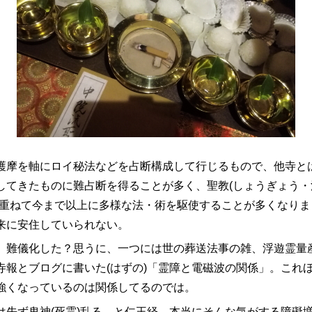
護摩を軸にロイ秘法などを占断構成して行じるもので、他寺と
してきたものに難占断を得ることが多く、聖教(しょうぎょう
筮重ねて今まで以上に多様な法・術を駆使することが多くなり
来に安住していられない。
、難儀化した？思うに、一つには世の葬送法事の雑、浮遊霊量
寺報とブログに書いた(はずの)「霊障と電磁波の関係」。これ
強くなっているのは関係してるのでは。
は先ず鬼神(死霊)乱る、と仁王経。本当にそんな気がする障礙