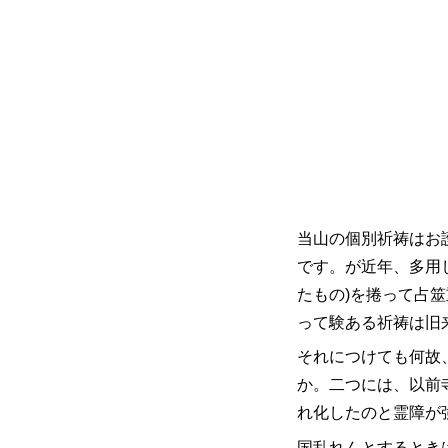
当山の個別祈祷はお
です。が
近年、多用
たもの)を捲って占
って験ある祈祷は旧
それにつけても何故
か。二つには、以前
れ化したのと霊障が
国乱れんとするとき