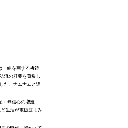
は一線を画する祈祷
・法流の肝要を蒐集し
ました。ナムナムと違
産＋無信心の増殖
ほど生活が電磁波まみ
増長の時代。授かって