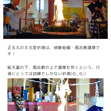
正五九の太元堂祈祷は、修験秘儀・風呂敷護摩で
す！
紙天蓋の下、風呂敷の上で護摩を焚くという、行
者にとっては試練でしかない祈祷(◎_◎;)