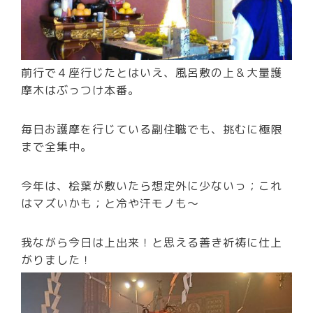
前行で４座行じたとはいえ、風呂敷の上＆大量護
摩木はぶっつけ本番。
毎日お護摩を行じている副住職でも、挑むに極限
まで全集中。
今年は、桧葉が敷いたら想定外に少ないっ；これ
はマズいかも；と冷や汗モノも～
我ながら今日は上出来！と思える善き祈祷に仕上
がりました！