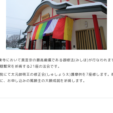
の東寺において真言宗の最高厳儀である御修法(みしほ)が行なわれ
穏繁栄を祈祷する21座の法会です。
院にて太元帥明王の修正会(しゅしょうえ)護摩供を7座修します。
に、お申し込みの篤願主の大願成就を祈祷します。