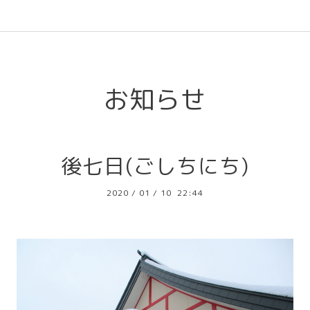
l
お知らせ
後七日(ごしちにち)
2020
/
01
/
10 22:44