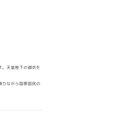
ます。天皇陛下の御衣を
微力ながら国家国民の