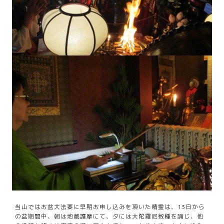
当山ではお盆大法要に早期お申し込みを頂いた精霊は、13日から
の盆期間中、朝は地蔵護摩にて、夕には大陀羅尼数種を誦じ、他