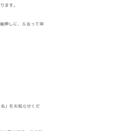
承ります。
の後押しに、ふるって申
主名」をお知らせくだ
。