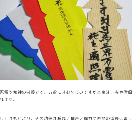
死霊や鬼神の供養です。お盆にはおなじみですが本来は、寺や僧
れます。
し」はもとより、その功徳は滅罪／積善／福力や寿命の増長に著