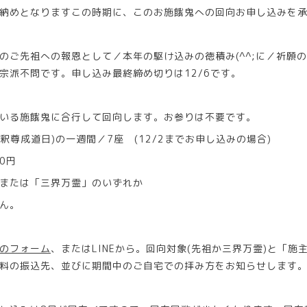
納めとなりますこの時期に、このお施餓鬼への回向お申し込みを
のご先祖への報恩として／本年の駆け込みの徳積み(^^;に／祈願
宗派不問です。申し込み最終締め切りは12/6です。
いる施餓鬼に合行して回向します。お参りは不要です。
(釈尊成道日)の一週間／7座 (12/2までお申し込みの場合)
0円
または「三界万霊」のいずれか
ん。
のフォーム
、またはLINEから。回向対象(先祖か三界万霊)と「施
料の振込先、並びに期間中のご自宅での拝み方をお知らせします