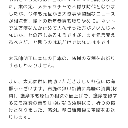
た。案の定、メチャクチャで不穏な時代となりま
したが、今年も元旦から大惨事や物騒なニュース
が相次ぎ、陛下の新年参賀も取りやめに。ネット
では万博なんか止めて大仏作った方がいいんじゃ
ないか、との声もあるようですが、まず元号変え
るべきだ、と思うのは私だけではないはずです。
太元帥明王に本年の日本の、皆様の安穏をお祈り
するしかありません。
また、太元帥供に賛助いただきました各位には有
難うございます。布施の無い祈祷に高騰の資具(材
料)、護摩木も原価の相次ぐ値上げで、護摩を修す
るにも経費の苦をせねばならぬ現状に、祈りの援
けとなりました、感謝。明日結願後に宝牘をお送
りします。