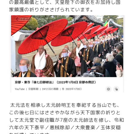
の最高厳儀として、天皇陛下の御衣をお加持し国
家鎮護の祈りがささげられています。
太元法を相承し太元帥明王を奉祀する当山でも、
この後七日にはささやかながら天下国家の祈りと
して太元堂で副住職が7座の太元帥法を修し、令和
六年の天下泰平／悪賊除却／大衆豊楽／玉体安穏