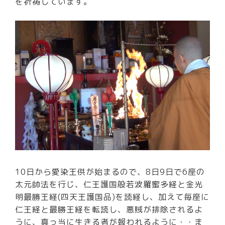
を祈祷しています。
10日から愛染王供が始まるので、8日9日で6座の
太元帥法を行じ、仁王護国般若波羅蜜多経と金光
明最勝王経(四天王護国品)を読経し、加えて毎座に
仁王経と最勝王経を転読し、悪賊が排除されるよ
うに、真っ当に生きる者が報われるように・・ま