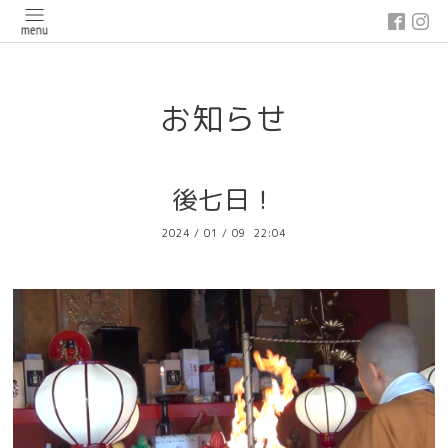
google-site-verification: google03647e12badb45de.html
お知らせ
後七日！
2024
/
01
/
09 22:04