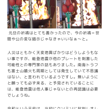
元旦の祈祷はとても善かったので、今の祈祷＝世
間や公の変な暗示じゃなきゃいいなぁ～と。
人災はともかく天変地異ばかりはどうしようもな
い事ですが、能登地震が他のプレートを刺激した
可能性との専門家の話もありました。南海トラフ
も富士山噴火も周期としては発生していて不思議
はない、と言われているようですし。無いように
と願っても必ず来る、と予見されていることに
は、能登地震は他人事じゃないとの再認識は必要
でしょうね。
令和という元号は、当初にクソミソに批判しまし