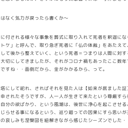
ではなく気力が戻ったら書くか～
槃に付される様々な事象を葬式に取り入れて死者を釈迦にな
ホトケ」と呼んで、取り急ぎ死者に「仏の体裁」をあたえて
として後から整えていく、という死者＝つまりは人間に対す
は大切にしてきましたが、それがコロナ禍もあったここ数年
うですね・・面倒だから、金がかかるから、って。
は塔にして祀れ、さればそれを見た人は【如来が居ました証
と申されたそうですが、人一人が生きて来たという尊厳すら
と自分の欲ばかり、という風潮は、後世に浄心を起こさせる
にじらせる事になるという、巡り廻っての因果にすら思いが
質の哀しみも涅槃図を紐解きながら感じたシーズンでした・