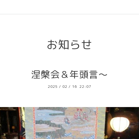
l
お知らせ
涅槃会＆年頭言～
2025
/
02
/
16 22:07