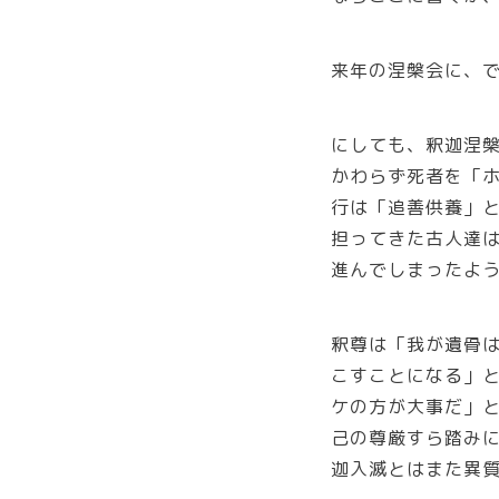
来年の涅槃会に、
にしても、釈迦涅
かわらず死者を「
行は「追善供養」
担ってきた古人達
進んでしまったよ
釈尊は「我が遺骨
こすことになる」
ケの方が大事だ」
己の尊厳すら踏み
迦入滅とはまた異