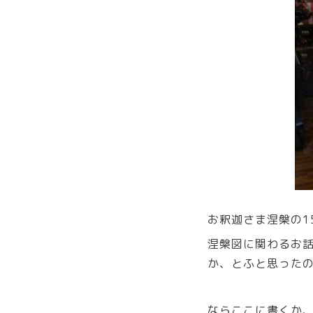
お釈迦さま涅槃の1
涅槃図に関わるお
か、とふと思ったの
ならここに書くか