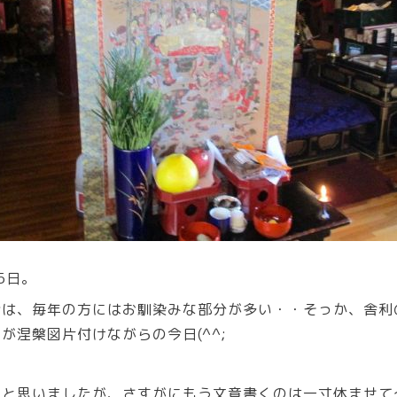
5日。
話は、毎年の方にはお馴染みな部分が多い・・そっか、舎利
が涅槃図片付けながらの今日(^^;
、と思いましたが、さすがにもう文章書くのは一寸休ませて